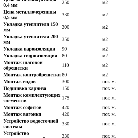
250
м2
0,4 мм
Цена металлочерепицы
330
м2
0,5 мм
Укладка утеплителя 150
300
м2
мм
Укладка утеплителя 200
350
м2
мм
Укладка пароизоляции
90
м2
Укладка гидроизоляции
80
м2
Монтаж шаговой
110
м2
обрешетки
Монтаж контробрешетки
80
м2
Монтаж ендов
300
пог. м.
Подшивка карниза
150
пог. м.
Монтаж комплектующих
175
пог. м.
элементов
Монтаж софитов
420
пог. м.
Монтаж вагонки
420
пог. м.
Устройство водосточной
330
пог. м.
системы
Устройство
330
пог. м.