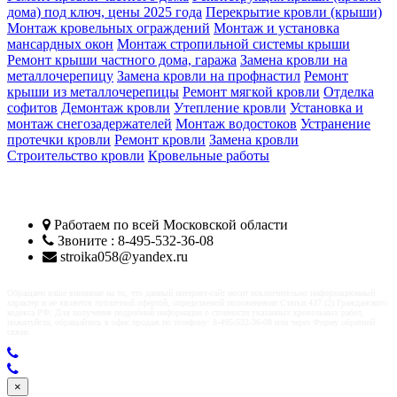
дома) под ключ, цены 2025 года
Перекрытие кровли (крыши)
Монтаж кровельных ограждений
Монтаж и установка
мансардных окон
Монтаж стропильной системы крыши
Ремонт крыши частного дома, гаража
Замена кровли на
металлочерепицу
Замена кровли на профнастил
Ремонт
крыши из металлочерепицы
Ремонт мягкой кровли
Отделка
софитов
Демонтаж кровли
Утепление кровли
Установка и
монтаж снегозадержателей
Монтаж водостоков
Устранение
протечки кровли
Ремонт кровли
Замена кровли
Строительство кровли
Кровельные работы
Кровельщики Ступино
Работаем по всей
Московской области
Звоните : 8-495-532-36-08
stroika058@yandex.ru
Обращаем ваше внимание на то, что данный интернет-сайт носит исключительно информационный
характер и не является публичной офертой, определяемой положениями Статьи 437 (2) Гражданского
кодекса РФ. Для получения подробной информации о стоимости указанных кровельных работ,
пожалуйста, обращайтесь в офис продаж по телефону: 8-495-532-36-08 или через Форму обратной
связи.
×