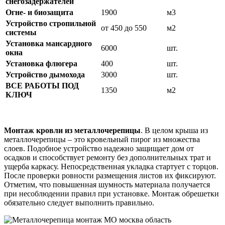
снегозадержателей
Огне- и биозащита
1900
м3
Устройство стропильной
от 450 до 550
м2
системы
Установка мансардного
6000
шт.
окна
Установка флюгера
400
шт.
Устройство дымохода
3000
шт.
ВСЕ РАБОТЫ ПОД
1350
м2
КЛЮЧ
Монтаж кровли из металлочерепицы
.
В целом крыша из
металлочерепицы – это кровельный пирог из множества
слоев. Подобное устройство надежно защищает дом от
осадков и способствует ремонту без дополнительных трат и
ущерба каркасу. Непосредственная укладка стартует с торцов.
После проверки ровности размещения листов их фиксируют.
Отметим, что повышенная шумность материала получается
при несоблюдении правил при установке.
Монтаж обрешетки
обязательно следует выполнить правильно.