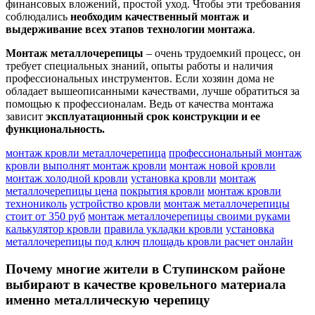
финансовых вложений, простой уход. Чтобы эти требования
соблюдались
необходим качественный монтаж и
выдерживание всех этапов технологии монтажа
.
Монтаж металлочерепицы
– очень трудоемкий процесс, он
требует специальных знаний, опыты работы и наличия
профессиональных инструментов. Если хозяин дома не
обладает вышеописанными качествами, лучше обратиться за
помощью к профессионалам. Ведь от качества монтажа
зависит
эксплуатационный срок конструкции и ее
функциональность.
монтаж кровли металлочерепица
профессиональный монтаж
кровли
выполнят монтаж кровли
монтаж новой кровли
монтаж холодной кровли
установка кровли
монтаж
металлочерепицы цена
покрытия кровли
монтаж кровли
технониколь
устройство кровли
монтаж металлочерепицы
стоит от 350 руб
монтаж металлочерепицы своими руками
калькулятор кровли
правила укладки кровли
установка
металлочерепицы под ключ
площадь кровли расчет онлайн
Почему многие жители в
Ступинском районе
выбирают в качестве кровельного материала
именно металлическую черепицу