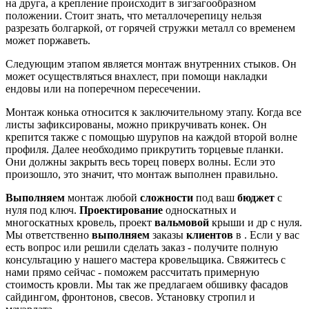
на друга, а крепление происходит в зигзагообразном
положении. Стоит знать, что металлочерепицу нельзя
разрезать болгаркой, от горячей стружки металл со временем
может поржаветь.
Следующим этапом является монтаж внутренних стыков. Он
может осуществляться внахлест, при помощи накладки
ендовы или на поперечном пересечении.
Монтаж конька относится к заключительному этапу. Когда все
листы зафиксированы, можно прикручивать конек. Он
крепится также с помощью шурупов на каждой второй волне
профиля. Далее необходимо прикрутить торцевые планки.
Они должны закрыть весь торец поверх волны. Если это
произошло, это значит, что монтаж выполнен правильно.
Выполняем
монтаж любой
сложности
под ваш
бюджет
с
нуля под ключ.
Проектирование
односкатных и
многоскатных кровель, проект
вальмовой
крыши и др с нуля.
Мы ответственно
выполняем
заказы
клиентов
в . Если у вас
есть вопрос или решили сделать заказ - получите полную
консультацию у нашего мастера кровельщика. Свяжитесь с
нами прямо сейчас - поможем рассчитать примерную
стоимость кровли. Мы так же предлагаем обшивку фасадов
сайдингом, фронтонов, свесов. Установку стропил и